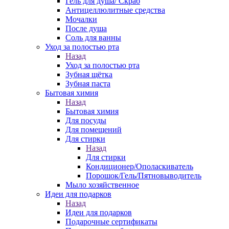
Гель для душа/ Скраб
Антицеллюлитные средства
Мочалки
После душа
Соль для ванны
Уход за полостью рта
Назад
Уход за полостью рта
Зубная щётка
Зубная паста
Бытовая химия
Назад
Бытовая химия
Для посуды
Для помещений
Для стирки
Назад
Для стирки
Кондиционер/Ополаскиватель
Порошок/Гель/Пятновыводитель
Мыло хозяйственное
Идеи для подарков
Назад
Идеи для подарков
Подарочные сертификаты