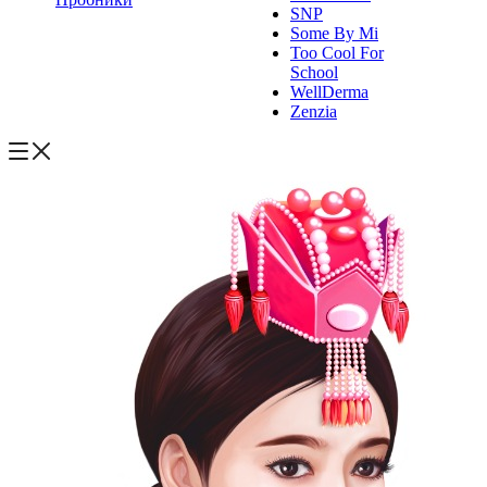
SNP
Some By Mi
Too Cool For
School
WellDerma
Zenzia