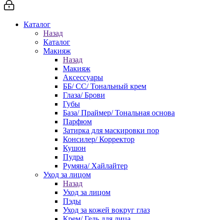
Каталог
Назад
Каталог
Макияж
Назад
Макияж
Аксессуары
ББ/ СС/ Тональный крем
Глаза/ Брови
Губы
База/ Праймер/ Тональная основа
Парфюм
Затирка для маскировки пор
Консилер/ Корректор
Кушон
Пудра
Румяна/ Хайлайтер
Уход за лицом
Назад
Уход за лицом
Пэды
Уход за кожей вокруг глаз
Крем/ Гель для лица