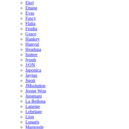
Ekel
Ettang
Evas
Fascy
Flalia
Frudia
Grace
Hankey
Hanyul
Headspa
Isntree
Iyoub
J:ON
Japonica
Jayjun
Jigott
JMsolution
Joong Won
Jungnani
La Bellona
Laneige
Lebelage
Lion
Lunaris
Mamonde