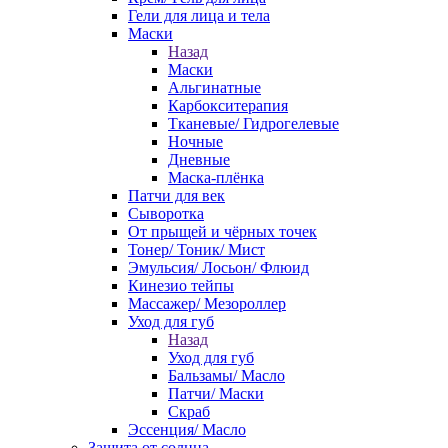
Гели для лица и тела
Маски
Назад
Маски
Альгинатные
Карбокситерапия
Тканевые/ Гидрогелевые
Ночные
Дневные
Маска-плёнка
Патчи для век
Сыворотка
От прыщей и чёрных точек
Тонер/ Тоник/ Мист
Эмульсия/ Лосьон/ Флюид
Кинезио тейпы
Массажер/ Мезороллер
Уход для губ
Назад
Уход для губ
Бальзамы/ Масло
Патчи/ Маски
Скраб
Эссенция/ Масло
Защита от солнца