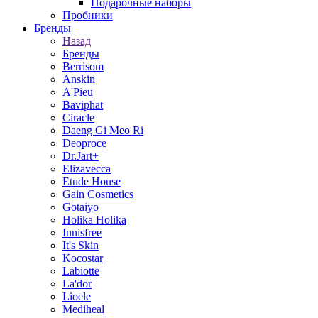
Подарочные наборы
Пробники
Бренды
Назад
Бренды
Berrisom
Anskin
A'Pieu
Baviphat
Ciracle
Daeng Gi Meo Ri
Deoproce
Dr.Jart+
Elizavecca
Etude House
Gain Cosmetics
Gotaiyo
Holika Holika
Innisfree
It's Skin
Kocostar
Labiotte
La'dor
Lioele
Mediheal