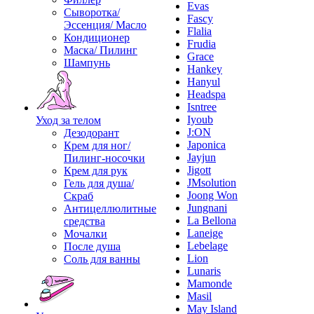
Evas
Сыворотка/
Fascy
Эссенция/ Масло
Flalia
Кондиционер
Frudia
Маска/ Пилинг
Grace
Шампунь
Hankey
Hanyul
Headspa
Isntree
Iyoub
Уход за телом
J:ON
Дезодорант
Japonica
Крем для ног/
Jayjun
Пилинг-носочки
Jigott
Крем для рук
JMsolution
Гель для душа/
Joong Won
Скраб
Jungnani
Антицеллюлитные
La Bellona
средства
Laneige
Мочалки
Lebelage
После душа
Lion
Соль для ванны
Lunaris
Mamonde
Masil
May Island