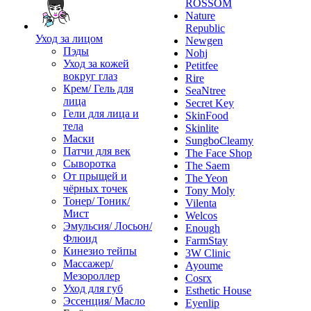
ROSSOM
Nature
Republic
Уход за лицом
Newgen
Пэды
Nohj
Уход за кожей
Petitfee
вокруг глаз
Rire
Крем/ Гель для
SeaNtree
лица
Secret Key
Гели для лица и
SkinFood
тела
Skinlite
Маски
SungboCleamy
Патчи для век
The Face Shop
Сыворотка
The Saem
От прыщей и
The Yeon
чёрных точек
Tony Moly
Тонер/ Тоник/
Vilenta
Мист
Welcos
Эмульсия/ Лосьон/
Enough
Флюид
FarmStay
Кинезио тейпы
3W Clinic
Массажер/
Ayoume
Мезороллер
Cosrx
Уход для губ
Esthetic House
Эссенция/ Масло
Eyenlip