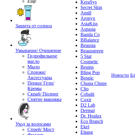
Ещё
KeraSys
Secret Skin
Amill
Aronyx
AsiaKiss
Защита от солнца
Aspasia
Banila Co
BBalance
Beausta
Умывание/ Очищение
Beauugreen
Гидрофильное
5 Star
масло
Cosmetic
Мыло
Beuins
Спонжи/
Bling Pop
Новости
Бл
Аксессуары
Bosnic
Пенки/ Гели/
Chupa Chups
Кремы
Clio
Скраб/ Пилинг
Cobalti
Снятие макияжа
Coxir
D2 Lab
Dermal
Dr. Healux
Eco Branch
Уход за волосами
Ekel
Спрей/ Мист
Ettang
Филлер