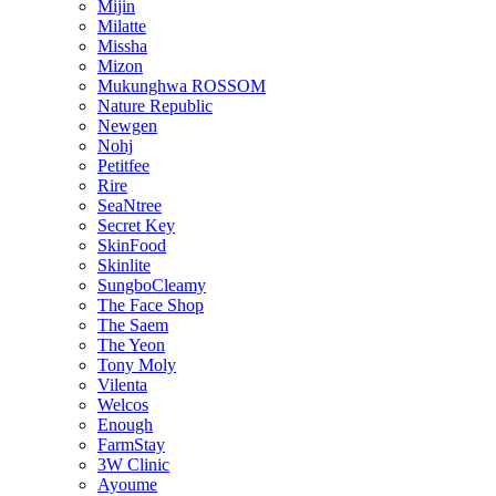
Mijin
Milatte
Missha
Mizon
Mukunghwa ROSSOM
Nature Republic
Newgen
Nohj
Petitfee
Rire
SeaNtree
Secret Key
SkinFood
Skinlite
SungboCleamy
The Face Shop
The Saem
The Yeon
Tony Moly
Vilenta
Welcos
Enough
FarmStay
3W Clinic
Ayoume