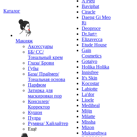
A'Pieu
Baviphat
Каталог
Ciracle
Daeng Gi Meo
Ri
Deoproce
Dr.Jart+
Elizavecca
Макияж
Etude House
Аксессуары
Gain
ББ/ СС/
Cosmetics
Тональный крем
Gotaiyo
Глаза/ Брови
Holika Holika
Губы
Innisfree
База/ Праймер/
It's Skin
Тональная основа
Kocostar
Парфюм
Labiotte
Затирка для
La'dor
маскировки пор
Lioele
Консилер/
Mediheal
Корректор
Mijin
Кушон
Milatte
Пудра
Missha
Румяна/ Хайлайтер
Mizon
Ещё
Mukunghwa