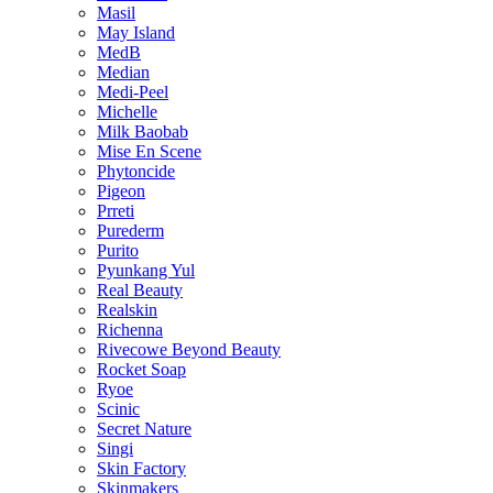
Masil
May Island
MedB
Median
Medi-Peel
Michelle
Milk Baobab
Mise En Scene
Phytoncide
Pigeon
Prreti
Purederm
Purito
Pyunkang Yul
Real Beauty
Realskin
Richenna
Rivecowe Beyond Beauty
Rocket Soap
Ryoe
Scinic
Secret Nature
Singi
Skin Factory
Skinmakers