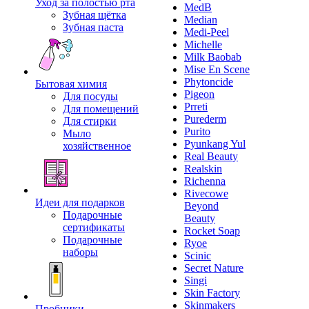
Уход за полостью рта
MedB
Зубная щётка
Median
Зубная паста
Medi-Peel
Michelle
Milk Baobab
Mise En Scene
Phytoncide
Бытовая химия
Pigeon
Для посуды
Prreti
Для помещений
Purederm
Для стирки
Purito
Мыло
Pyunkang Yul
хозяйственное
Real Beauty
Realskin
Richenna
Rivecowe
Идеи для подарков
Beyond
Подарочные
Beauty
сертификаты
Rocket Soap
Подарочные
Ryoe
наборы
Scinic
Secret Nature
Singi
Skin Factory
Skinmakers
Пробники