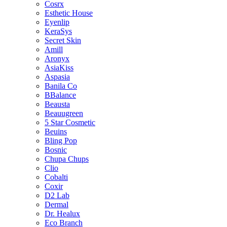
Cosrx
Esthetic House
Eyenlip
KeraSys
Secret Skin
Amill
Aronyx
AsiaKiss
Aspasia
Banila Co
BBalance
Beausta
Beauugreen
5 Star Cosmetic
Beuins
Bling Pop
Bosnic
Chupa Chups
Clio
Cobalti
Coxir
D2 Lab
Dermal
Dr. Healux
Eco Branch