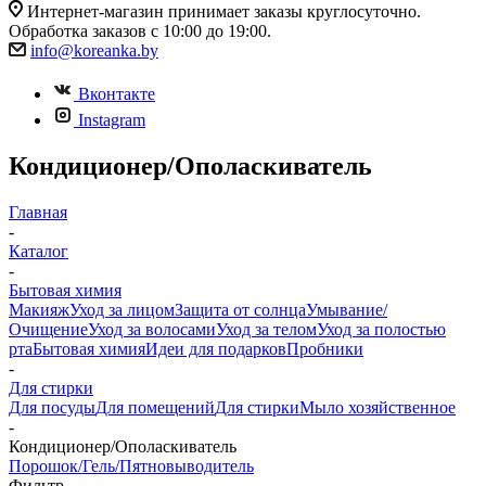
Интернет-магазин принимает заказы круглосуточно.
Обработка заказов с 10:00 до 19:00.
info@koreanka.by
Вконтакте
Instagram
Кондиционер/Ополаскиватель
Главная
-
Каталог
-
Бытовая химия
Макияж
Уход за лицом
Защита от солнца
Умывание/
Очищение
Уход за волосами
Уход за телом
Уход за полостью
рта
Бытовая химия
Идеи для подарков
Пробники
-
Для стирки
Для посуды
Для помещений
Для стирки
Мыло хозяйственное
-
Кондиционер/Ополаскиватель
Порошок/Гель/Пятновыводитель
Фильтр