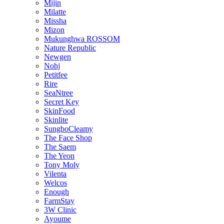
Mijin
Milatte
Missha
Mizon
Mukunghwa ROSSOM
Nature Republic
Newgen
Nohj
Petitfee
Rire
SeaNtree
Secret Key
SkinFood
Skinlite
SungboCleamy
The Face Shop
The Saem
The Yeon
Tony Moly
Vilenta
Welcos
Enough
FarmStay
3W Clinic
Ayoume