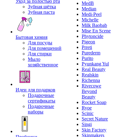
Уход за полостью рта
MedB
Зубная щётка
Median
Зубная паста
Medi-Peel
Michelle
Milk Baobab
Mise En Scene
Phytoncide
Бытовая химия
Pigeon
Для посуды
Prreti
Для помещений
Purederm
Для стирки
Purito
Мыло
Pyunkang Yul
хозяйственное
Real Beauty
Realskin
Richenna
Rivecowe
Идеи для подарков
Beyond
Подарочные
Beauty
сертификаты
Rocket Soap
Подарочные
Ryoe
наборы
Scinic
Secret Nature
Singi
Skin Factory
Skinmakers
Пробники