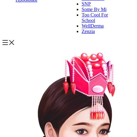
SNP
Some By Mi
Too Cool For
School
WellDerma
Zenzia