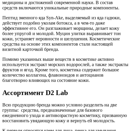
медицины и достижений современной науки. В состав
средств включаются уникальные природные компоненты.
Пептид змеиного яда Syn-Ake, выделяемый из яда гадюки,
действует подобно уколам ботокса, а в чем-то даже
эффективнее его. Он разглаживает морщины, делает кожу
более упругой и молодой. Муцин улитки выравнивает тон
кожи, устраняет неровности и шелушения. Косметические
средства на основе этих компонентов стали настоящей
визитной карточкой бренда.
Помимо указанных выше веществ в косметике активно
используется экстракт морских водорослей, а также экстракты
фруктов и ягод. Кроме того, косметика содержит большое
количество коллагена, флавоноидов и антоцианов
благотворно влияющих на состояние кожи.
Ассортимент D2 Lab
Всю продукцию бренда можно условно разделить на две
группы: средства, предназначенные для базового
ежедневного ухода и антивозрастную косметику, призванную
восстановить увядающую кожу и вернуть ей молодость.
К первым относятся крем для лица, пенка для умывания,