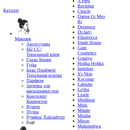
A'Pieu
Baviphat
Каталог
Ciracle
Daeng Gi Meo
Ri
Deoproce
Dr.Jart+
Elizavecca
Макияж
Etude House
Аксессуары
Gain
ББ/ СС/
Cosmetics
Тональный крем
Gotaiyo
Глаза/ Брови
Holika Holika
Губы
Innisfree
База/ Праймер/
It's Skin
Тональная основа
Kocostar
Парфюм
Labiotte
Затирка для
La'dor
маскировки пор
Lioele
Консилер/
Mediheal
Корректор
Mijin
Кушон
Milatte
Пудра
Missha
Румяна/ Хайлайтер
Mizon
Ещё
Mukunghwa