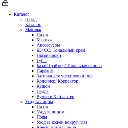
Каталог
Назад
Каталог
Макияж
Назад
Макияж
Аксессуары
ББ/ СС/ Тональный крем
Глаза/ Брови
Губы
База/ Праймер/ Тональная основа
Парфюм
Затирка для маскировки пор
Консилер/ Корректор
Кушон
Пудра
Румяна/ Хайлайтер
Уход за лицом
Назад
Уход за лицом
Пэды
Уход за кожей вокруг глаз
Крем/ Гель для лица