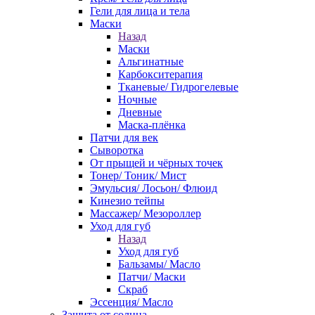
Гели для лица и тела
Маски
Назад
Маски
Альгинатные
Карбокситерапия
Тканевые/ Гидрогелевые
Ночные
Дневные
Маска-плёнка
Патчи для век
Сыворотка
От прыщей и чёрных точек
Тонер/ Тоник/ Мист
Эмульсия/ Лосьон/ Флюид
Кинезио тейпы
Массажер/ Мезороллер
Уход для губ
Назад
Уход для губ
Бальзамы/ Масло
Патчи/ Маски
Скраб
Эссенция/ Масло
Защита от солнца