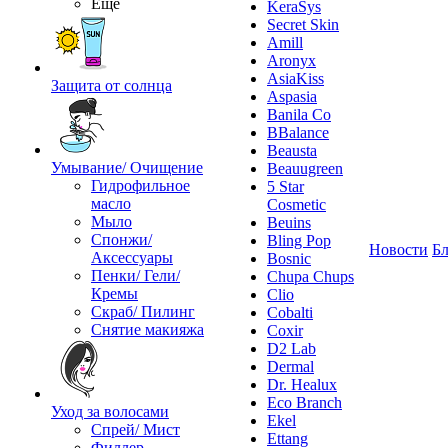
Ещё
KeraSys
Secret Skin
Amill
Aronyx
AsiaKiss
Защита от солнца
Aspasia
Banila Co
BBalance
Beausta
Умывание/ Очищение
Beauugreen
Гидрофильное
5 Star
масло
Cosmetic
Мыло
Beuins
Спонжи/
Bling Pop
Новости
Бл
Аксессуары
Bosnic
Пенки/ Гели/
Chupa Chups
Кремы
Clio
Скраб/ Пилинг
Cobalti
Снятие макияжа
Coxir
D2 Lab
Dermal
Dr. Healux
Eco Branch
Уход за волосами
Ekel
Спрей/ Мист
Ettang
Филлер