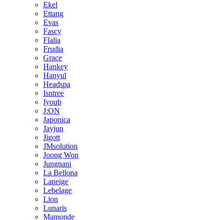
Ekel
Ettang
Evas
Fascy
Flalia
Frudia
Grace
Hankey
Hanyul
Headspa
Isntree
Iyoub
J:ON
Japonica
Jayjun
Jigott
JMsolution
Joong Won
Jungnani
La Bellona
Laneige
Lebelage
Lion
Lunaris
Mamonde