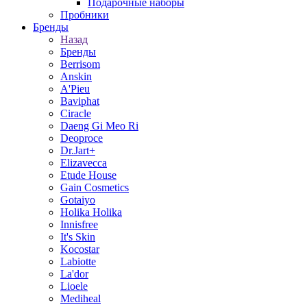
Подарочные наборы
Пробники
Бренды
Назад
Бренды
Berrisom
Anskin
A'Pieu
Baviphat
Ciracle
Daeng Gi Meo Ri
Deoproce
Dr.Jart+
Elizavecca
Etude House
Gain Cosmetics
Gotaiyo
Holika Holika
Innisfree
It's Skin
Kocostar
Labiotte
La'dor
Lioele
Mediheal