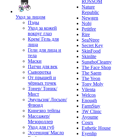
ROSSOM
Nature
Republic
Уход за лицом
Newgen
Пэды
Nohj
Уход за кожей
Petitfee
вокруг глаз
Rire
Крем/ Гель для
SeaNtree
лица
Secret Key
Гели для лица и
SkinFood
тела
Skinlite
Маски
SungboCleamy
Патчи для век
The Face Shop
Сыворотка
The Saem
От прыщей и
The Yeon
чёрных точек
Tony Moly
Тонер/ Тоник/
Vilenta
Мист
Welcos
Эмульсия/ Лосьон/
Enough
Флюид
FarmStay
Кинезио тейпы
3W Clinic
Массажер/
Ayoume
Мезороллер
Cosrx
Уход для губ
Esthetic House
Эссенция/ Масло
Eyenlip