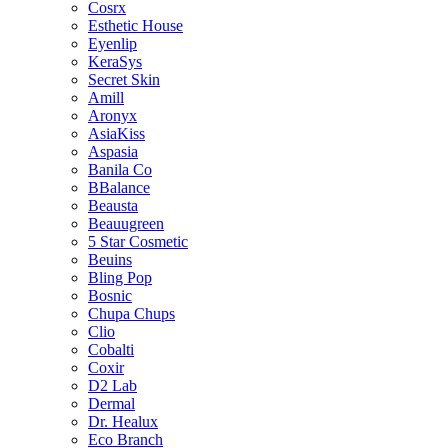
Cosrx
Esthetic House
Eyenlip
KeraSys
Secret Skin
Amill
Aronyx
AsiaKiss
Aspasia
Banila Co
BBalance
Beausta
Beauugreen
5 Star Cosmetic
Beuins
Bling Pop
Bosnic
Chupa Chups
Clio
Cobalti
Coxir
D2 Lab
Dermal
Dr. Healux
Eco Branch