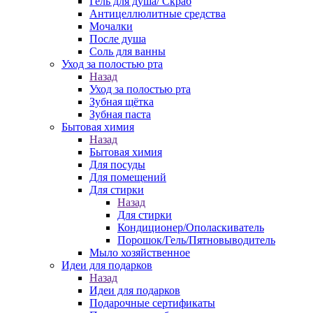
Гель для душа/ Скраб
Антицеллюлитные средства
Мочалки
После душа
Соль для ванны
Уход за полостью рта
Назад
Уход за полостью рта
Зубная щётка
Зубная паста
Бытовая химия
Назад
Бытовая химия
Для посуды
Для помещений
Для стирки
Назад
Для стирки
Кондиционер/Ополаскиватель
Порошок/Гель/Пятновыводитель
Мыло хозяйственное
Идеи для подарков
Назад
Идеи для подарков
Подарочные сертификаты