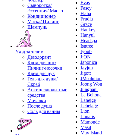
Evas
Сыворотка/
Fascy
Эссенция/ Масло
Flalia
Кондиционер
Frudia
Маска/ Пилинг
Grace
Шампунь
Hankey
Hanyul
Headspa
Isntree
Iyoub
Уход за телом
J:ON
Дезодорант
Japonica
Крем для ног/
Jayjun
Пилинг-носочки
Jigott
Крем для рук
JMsolution
Гель для душа/
Joong Won
Скраб
Jungnani
Антицеллюлитные
La Bellona
средства
Laneige
Мочалки
Lebelage
После душа
Lion
Соль для ванны
Lunaris
Mamonde
Masil
May Island