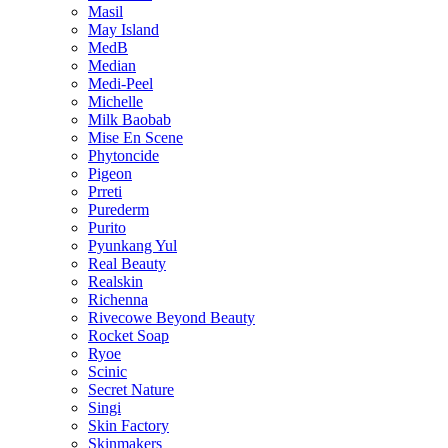
Masil
May Island
MedB
Median
Medi-Peel
Michelle
Milk Baobab
Mise En Scene
Phytoncide
Pigeon
Prreti
Purederm
Purito
Pyunkang Yul
Real Beauty
Realskin
Richenna
Rivecowe Beyond Beauty
Rocket Soap
Ryoe
Scinic
Secret Nature
Singi
Skin Factory
Skinmakers