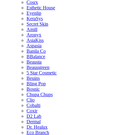
Cosrx
Esthetic House
Eyenlip
KeraSys
Secret Skin
Amill
Aronyx
AsiaKiss
Aspasia
Banila Co
BBalance
Beausta
Beauugreen
5 Star Cosmetic
Beuins
Bling Pop
Bosnic
Chupa Chups
Clio
Cobalti
Coxir
D2 Lab
Dermal
Dr. Healux
Eco Branch