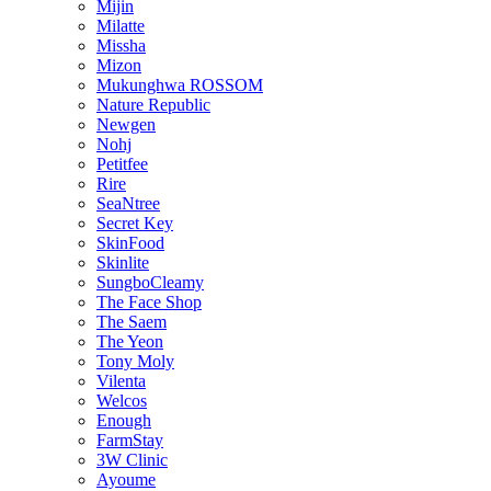
Mijin
Milatte
Missha
Mizon
Mukunghwa ROSSOM
Nature Republic
Newgen
Nohj
Petitfee
Rire
SeaNtree
Secret Key
SkinFood
Skinlite
SungboCleamy
The Face Shop
The Saem
The Yeon
Tony Moly
Vilenta
Welcos
Enough
FarmStay
3W Clinic
Ayoume