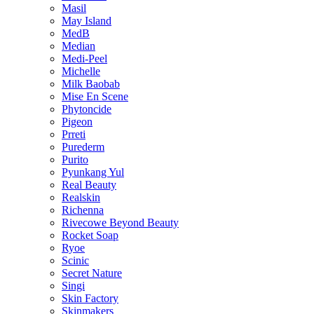
Masil
May Island
MedB
Median
Medi-Peel
Michelle
Milk Baobab
Mise En Scene
Phytoncide
Pigeon
Prreti
Purederm
Purito
Pyunkang Yul
Real Beauty
Realskin
Richenna
Rivecowe Beyond Beauty
Rocket Soap
Ryoe
Scinic
Secret Nature
Singi
Skin Factory
Skinmakers