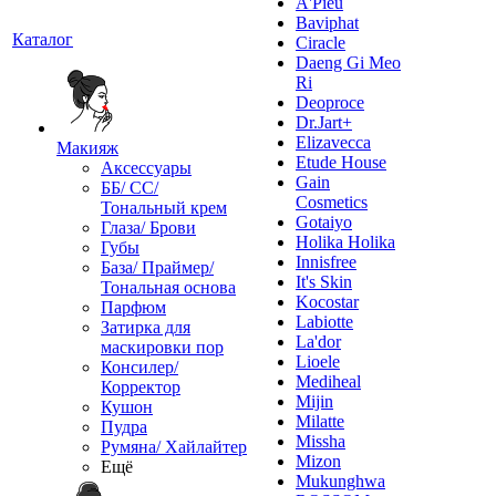
A'Pieu
Baviphat
Каталог
Ciracle
Daeng Gi Meo
Ri
Deoproce
Dr.Jart+
Elizavecca
Макияж
Etude House
Аксессуары
Gain
ББ/ СС/
Cosmetics
Тональный крем
Gotaiyo
Глаза/ Брови
Holika Holika
Губы
Innisfree
База/ Праймер/
It's Skin
Тональная основа
Kocostar
Парфюм
Labiotte
Затирка для
La'dor
маскировки пор
Lioele
Консилер/
Mediheal
Корректор
Mijin
Кушон
Milatte
Пудра
Missha
Румяна/ Хайлайтер
Mizon
Ещё
Mukunghwa