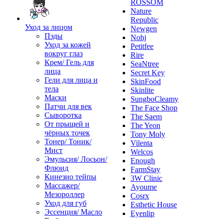
ROSSOM
Nature
Republic
Уход за лицом
Newgen
Пэды
Nohj
Уход за кожей
Petitfee
вокруг глаз
Rire
Крем/ Гель для
SeaNtree
лица
Secret Key
Гели для лица и
SkinFood
тела
Skinlite
Маски
SungboCleamy
Патчи для век
The Face Shop
Сыворотка
The Saem
От прыщей и
The Yeon
чёрных точек
Tony Moly
Тонер/ Тоник/
Vilenta
Мист
Welcos
Эмульсия/ Лосьон/
Enough
Флюид
FarmStay
Кинезио тейпы
3W Clinic
Массажер/
Ayoume
Мезороллер
Cosrx
Уход для губ
Esthetic House
Эссенция/ Масло
Eyenlip