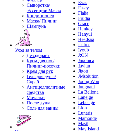
Evas
Сыворотка/
Fascy
Эссенция/ Масло
Flalia
Кондиционер
Frudia
Маска/ Пилинг
Grace
Шампунь
Hankey
Hanyul
Headspa
Isntree
Iyoub
Уход за телом
J:ON
Дезодорант
Japonica
Крем для ног/
Jayjun
Пилинг-носочки
Jigott
Крем для рук
JMsolution
Гель для душа/
Joong Won
Скраб
Jungnani
Антицеллюлитные
La Bellona
средства
Laneige
Мочалки
Lebelage
После душа
Lion
Соль для ванны
Lunaris
Mamonde
Masil
May Island