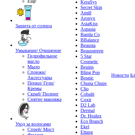
Ещё
KeraSys
Secret Skin
Amill
Aronyx
AsiaKiss
Защита от солнца
Aspasia
Banila Co
BBalance
Beausta
Умывание/ Очищение
Beauugreen
Гидрофильное
5 Star
масло
Cosmetic
Мыло
Beuins
Спонжи/
Bling Pop
Новости
Бл
Аксессуары
Bosnic
Пенки/ Гели/
Chupa Chups
Кремы
Clio
Скраб/ Пилинг
Cobalti
Снятие макияжа
Coxir
D2 Lab
Dermal
Dr. Healux
Eco Branch
Уход за волосами
Ekel
Спрей/ Мист
Ettang
Филлер