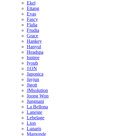
Ekel
Ettang
Evas
Fascy
Flalia
Frudia
Grace
Hankey
Hanyul
Headspa
Isntree
Iyoub
J:ON
Japonica
Jayjun
Jigott
JMsolution
Joong Won
Jungnani
La Bellona
Laneige
Lebelage
Lion
Lunaris
Mamonde