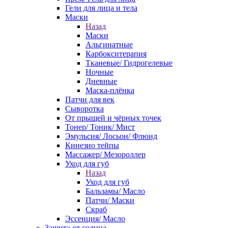
Гели для лица и тела
Маски
Назад
Маски
Альгинатные
Карбокситерапия
Тканевые/ Гидрогелевые
Ночные
Дневные
Маска-плёнка
Патчи для век
Сыворотка
От прыщей и чёрных точек
Тонер/ Тоник/ Мист
Эмульсия/ Лосьон/ Флюид
Кинезио тейпы
Массажер/ Мезороллер
Уход для губ
Назад
Уход для губ
Бальзамы/ Масло
Патчи/ Маски
Скраб
Эссенция/ Масло
Защита от солнца