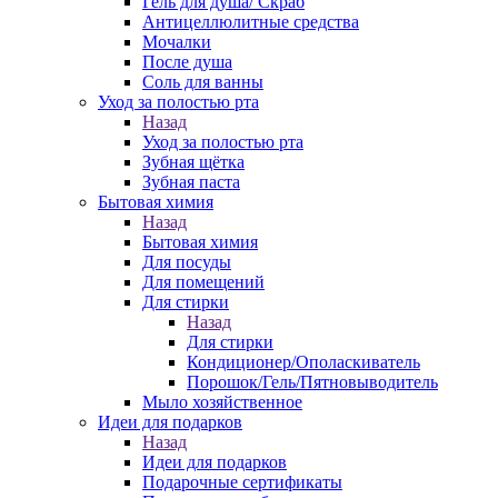
Гель для душа/ Скраб
Антицеллюлитные средства
Мочалки
После душа
Соль для ванны
Уход за полостью рта
Назад
Уход за полостью рта
Зубная щётка
Зубная паста
Бытовая химия
Назад
Бытовая химия
Для посуды
Для помещений
Для стирки
Назад
Для стирки
Кондиционер/Ополаскиватель
Порошок/Гель/Пятновыводитель
Мыло хозяйственное
Идеи для подарков
Назад
Идеи для подарков
Подарочные сертификаты