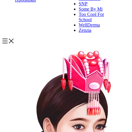
SNP
Some By Mi
Too Cool For
School
WellDerma
Zenzia