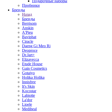
Подарочные наборы
Пробники
Бренды
Назад
Бренды
Berrisom
Anskin
A'Pieu
Baviphat
Ciracle
Daeng Gi Meo Ri
Deoproce
Dr.Jart+
Elizavecca
Etude House
Gain Cosmetics
Gotaiyo
Holika Holika
Innisfree
It's Skin
Kocostar
Labiotte
La'dor
Lioele
Mediheal