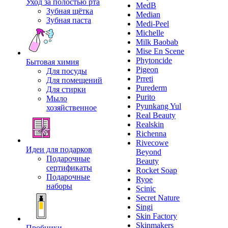
Уход за полостью рта
MedB
Зубная щётка
Median
Зубная паста
Medi-Peel
Michelle
Milk Baobab
Mise En Scene
Phytoncide
Бытовая химия
Pigeon
Для посуды
Prreti
Для помещений
Purederm
Для стирки
Purito
Мыло
Pyunkang Yul
хозяйственное
Real Beauty
Realskin
Richenna
Rivecowe
Идеи для подарков
Beyond
Подарочные
Beauty
сертификаты
Rocket Soap
Подарочные
Ryoe
наборы
Scinic
Secret Nature
Singi
Skin Factory
Skinmakers
Пробники