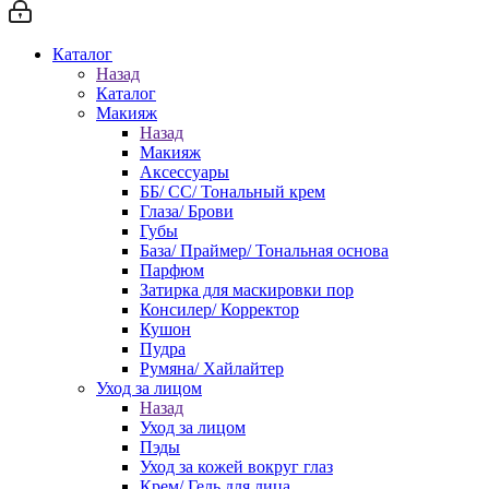
Каталог
Назад
Каталог
Макияж
Назад
Макияж
Аксессуары
ББ/ СС/ Тональный крем
Глаза/ Брови
Губы
База/ Праймер/ Тональная основа
Парфюм
Затирка для маскировки пор
Консилер/ Корректор
Кушон
Пудра
Румяна/ Хайлайтер
Уход за лицом
Назад
Уход за лицом
Пэды
Уход за кожей вокруг глаз
Крем/ Гель для лица