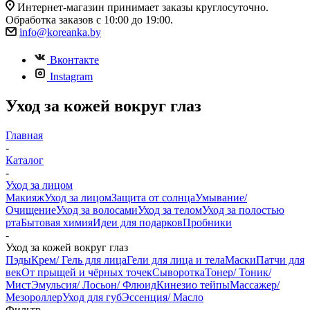
Интернет-магазин принимает заказы круглосуточно.
Обработка заказов с 10:00 до 19:00.
info@koreanka.by
Вконтакте
Instagram
Уход за кожей вокруг глаз
Главная
-
Каталог
-
Уход за лицом
Макияж
Уход за лицом
Защита от солнца
Умывание/
Очищение
Уход за волосами
Уход за телом
Уход за полостью
рта
Бытовая химия
Идеи для подарков
Пробники
-
Уход за кожей вокруг глаз
Пэды
Крем/ Гель для лица
Гели для лица и тела
Маски
Патчи для
век
От прыщей и чёрных точек
Сыворотка
Тонер/ Тоник/
Мист
Эмульсия/ Лосьон/ Флюид
Кинезио тейпы
Массажер/
Мезороллер
Уход для губ
Эссенция/ Масло
Фильтр