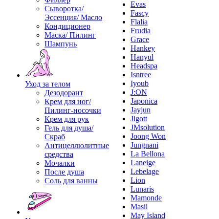
Evas
Сыворотка/
Fascy
Эссенция/ Масло
Flalia
Кондиционер
Frudia
Маска/ Пилинг
Grace
Шампунь
Hankey
Hanyul
Headspa
Isntree
Iyoub
Уход за телом
J:ON
Дезодорант
Japonica
Крем для ног/
Jayjun
Пилинг-носочки
Jigott
Крем для рук
JMsolution
Гель для душа/
Joong Won
Скраб
Jungnani
Антицеллюлитные
La Bellona
средства
Laneige
Мочалки
Lebelage
После душа
Lion
Соль для ванны
Lunaris
Mamonde
Masil
May Island