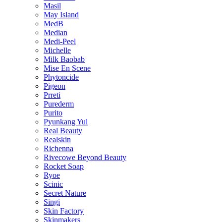
Masil
May Island
MedB
Median
Medi-Peel
Michelle
Milk Baobab
Mise En Scene
Phytoncide
Pigeon
Prreti
Purederm
Purito
Pyunkang Yul
Real Beauty
Realskin
Richenna
Rivecowe Beyond Beauty
Rocket Soap
Ryoe
Scinic
Secret Nature
Singi
Skin Factory
Skinmakers