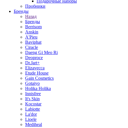
Подарочные наборы
Пробники
Бренды
Назад
Бренды
Berrisom
Anskin
A'Pieu
Baviphat
Ciracle
Daeng Gi Meo Ri
Deoproce
Dr.Jart+
Elizavecca
Etude House
Gain Cosmetics
Gotaiyo
Holika Holika
Innisfree
It's Skin
Kocostar
Labiotte
La'dor
Lioele
Mediheal