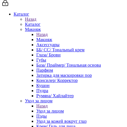
Каталог
Назад
Каталог
Макияж
Назад
Макияж
Аксессуары
ББ/ СС/ Тональный крем
Глаза/ Брови
Губы
База/ Праймер/ Тональная основа
Парфюм
Затирка для маскировки пор
Консилер/ Корректор
Кушон
Пудра
Румяна/ Хайлайтер
Уход за лицом
Назад
Уход за лицом
Пэды
Уход за кожей вокруг глаз
Крем/ Гель для лица