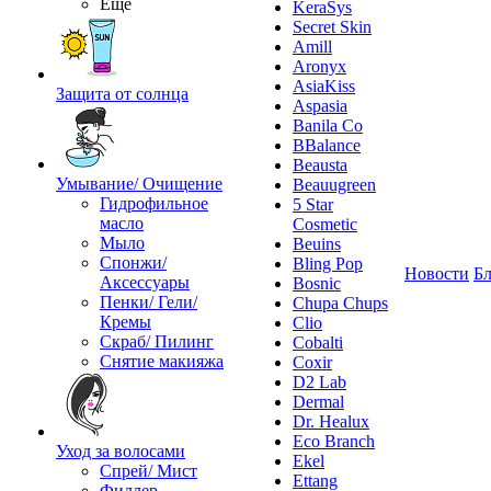
Ещё
KeraSys
Secret Skin
Amill
Aronyx
AsiaKiss
Защита от солнца
Aspasia
Banila Co
BBalance
Beausta
Умывание/ Очищение
Beauugreen
Гидрофильное
5 Star
масло
Cosmetic
Мыло
Beuins
Спонжи/
Bling Pop
Новости
Бл
Аксессуары
Bosnic
Пенки/ Гели/
Chupa Chups
Кремы
Clio
Скраб/ Пилинг
Cobalti
Снятие макияжа
Coxir
D2 Lab
Dermal
Dr. Healux
Eco Branch
Уход за волосами
Ekel
Спрей/ Мист
Ettang
Филлер