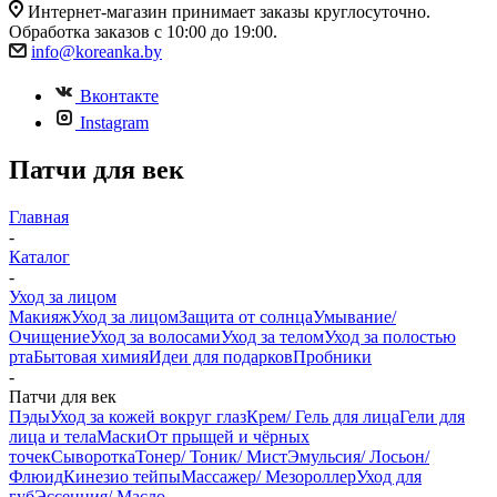
Интернет-магазин принимает заказы круглосуточно.
Обработка заказов с 10:00 до 19:00.
info@koreanka.by
Вконтакте
Instagram
Патчи для век
Главная
-
Каталог
-
Уход за лицом
Макияж
Уход за лицом
Защита от солнца
Умывание/
Очищение
Уход за волосами
Уход за телом
Уход за полостью
рта
Бытовая химия
Идеи для подарков
Пробники
-
Патчи для век
Пэды
Уход за кожей вокруг глаз
Крем/ Гель для лица
Гели для
лица и тела
Маски
От прыщей и чёрных
точек
Сыворотка
Тонер/ Тоник/ Мист
Эмульсия/ Лосьон/
Флюид
Кинезио тейпы
Массажер/ Мезороллер
Уход для
губ
Эссенция/ Масло