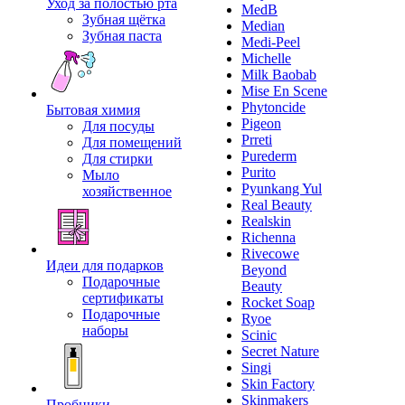
Уход за полостью рта
MedB
Зубная щётка
Median
Зубная паста
Medi-Peel
Michelle
Milk Baobab
Mise En Scene
Phytoncide
Бытовая химия
Pigeon
Для посуды
Prreti
Для помещений
Purederm
Для стирки
Purito
Мыло
Pyunkang Yul
хозяйственное
Real Beauty
Realskin
Richenna
Rivecowe
Идеи для подарков
Beyond
Подарочные
Beauty
сертификаты
Rocket Soap
Подарочные
Ryoe
наборы
Scinic
Secret Nature
Singi
Skin Factory
Skinmakers
Пробники