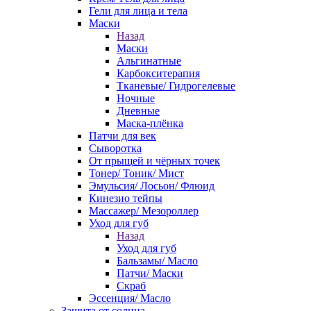
Гели для лица и тела
Маски
Назад
Маски
Альгинатные
Карбокситерапия
Тканевые/ Гидрогелевые
Ночные
Дневные
Маска-плёнка
Патчи для век
Сыворотка
От прыщей и чёрных точек
Тонер/ Тоник/ Мист
Эмульсия/ Лосьон/ Флюид
Кинезио тейпы
Массажер/ Мезороллер
Уход для губ
Назад
Уход для губ
Бальзамы/ Масло
Патчи/ Маски
Скраб
Эссенция/ Масло
Защита от солнца