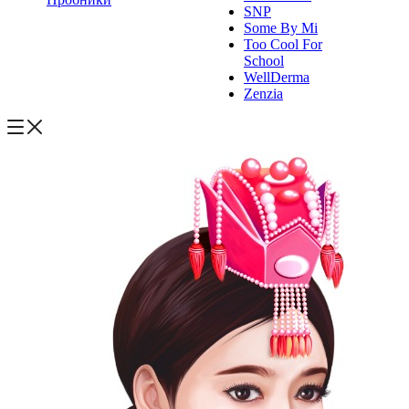
SNP
Some By Mi
Too Cool For
School
WellDerma
Zenzia