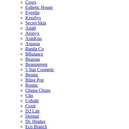
Cosrx
Esthetic House
Eyenlip
KeraSys
Secret Skin
Amill
Aronyx
AsiaKiss
Aspasia
Banila Co
BBalance
Beausta
Beauugreen
5 Star Cosmetic
Beuins
Bling Pop
Bosnic
Chupa Chups
Clio
Cobalti
Coxir
D2 Lab
Dermal
Dr. Healux
Eco Branch