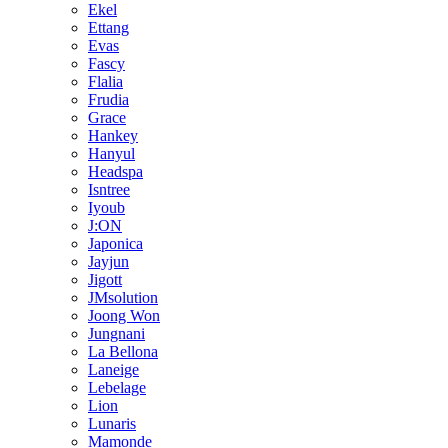
Ekel
Ettang
Evas
Fascy
Flalia
Frudia
Grace
Hankey
Hanyul
Headspa
Isntree
Iyoub
J:ON
Japonica
Jayjun
Jigott
JMsolution
Joong Won
Jungnani
La Bellona
Laneige
Lebelage
Lion
Lunaris
Mamonde