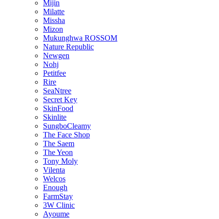
Mijin
Milatte
Missha
Mizon
Mukunghwa ROSSOM
Nature Republic
Newgen
Nohj
Petitfee
Rire
SeaNtree
Secret Key
SkinFood
Skinlite
SungboCleamy
The Face Shop
The Saem
The Yeon
Tony Moly
Vilenta
Welcos
Enough
FarmStay
3W Clinic
Ayoume