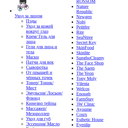
ROSSOM
Nature
Republic
Уход за лицом
Newgen
Пэды
Nohj
Уход за кожей
Petitfee
вокруг глаз
Rire
Крем/ Гель для
SeaNtree
лица
Secret Key
Гели для лица и
SkinFood
тела
Skinlite
Маски
SungboCleamy
Патчи для век
The Face Shop
Сыворотка
The Saem
От прыщей и
The Yeon
чёрных точек
Tony Moly
Тонер/ Тоник/
Vilenta
Мист
Welcos
Эмульсия/ Лосьон/
Enough
Флюид
FarmStay
Кинезио тейпы
3W Clinic
Массажер/
Ayoume
Мезороллер
Cosrx
Уход для губ
Esthetic House
Эссенция/ Масло
Eyenlip