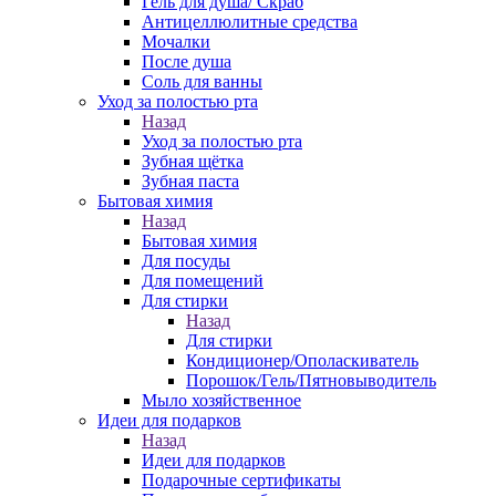
Гель для душа/ Скраб
Антицеллюлитные средства
Мочалки
После душа
Соль для ванны
Уход за полостью рта
Назад
Уход за полостью рта
Зубная щётка
Зубная паста
Бытовая химия
Назад
Бытовая химия
Для посуды
Для помещений
Для стирки
Назад
Для стирки
Кондиционер/Ополаскиватель
Порошок/Гель/Пятновыводитель
Мыло хозяйственное
Идеи для подарков
Назад
Идеи для подарков
Подарочные сертификаты