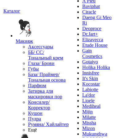
A'Pieu
Baviphat
Каталог
Ciracle
Daeng Gi Meo
Ri
Deoproce
Dr.Jart+
Elizavecca
Макияж
Etude House
Аксессуары
Gain
ББ/ СС/
Cosmetics
Тональный крем
Gotaiyo
Глаза/ Брови
Holika Holika
Губы
Innisfree
База/ Праймер/
It's Skin
Тональная основа
Kocostar
Парфюм
Labiotte
Затирка для
La'dor
маскировки пор
Lioele
Консилер/
Mediheal
Корректор
Mijin
Кушон
Milatte
Пудра
Missha
Румяна/ Хайлайтер
Mizon
Ещё
Mukunghwa