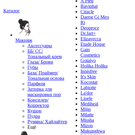
A'Pieu
Baviphat
Каталог
Ciracle
Daeng Gi Meo
Ri
Deoproce
Dr.Jart+
Elizavecca
Макияж
Etude House
Аксессуары
Gain
ББ/ СС/
Cosmetics
Тональный крем
Gotaiyo
Глаза/ Брови
Holika Holika
Губы
Innisfree
База/ Праймер/
It's Skin
Тональная основа
Kocostar
Парфюм
Labiotte
Затирка для
La'dor
маскировки пор
Lioele
Консилер/
Mediheal
Корректор
Mijin
Кушон
Milatte
Пудра
Missha
Румяна/ Хайлайтер
Mizon
Ещё
Mukunghwa