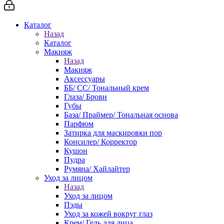
Каталог
Назад
Каталог
Макияж
Назад
Макияж
Аксессуары
ББ/ СС/ Тональный крем
Глаза/ Брови
Губы
База/ Праймер/ Тональная основа
Парфюм
Затирка для маскировки пор
Консилер/ Корректор
Кушон
Пудра
Румяна/ Хайлайтер
Уход за лицом
Назад
Уход за лицом
Пэды
Уход за кожей вокруг глаз
Крем/ Гель для лица