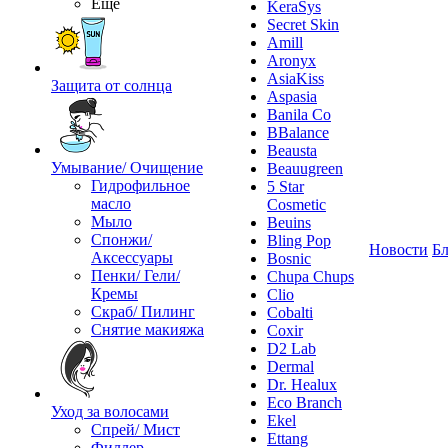
Ещё
KeraSys
Secret Skin
Amill
Aronyx
AsiaKiss
Защита от солнца
Aspasia
Banila Co
BBalance
Beausta
Умывание/ Очищение
Beauugreen
Гидрофильное
5 Star
масло
Cosmetic
Мыло
Beuins
Спонжи/
Bling Pop
Новости
Бл
Аксессуары
Bosnic
Пенки/ Гели/
Chupa Chups
Кремы
Clio
Скраб/ Пилинг
Cobalti
Снятие макияжа
Coxir
D2 Lab
Dermal
Dr. Healux
Eco Branch
Уход за волосами
Ekel
Спрей/ Мист
Ettang
Филлер