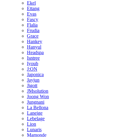
Ekel
Ettang
Evas
Fascy
Flalia
Frudia
Grace
Hankey
Hanyul
Headspa
Isntree
Iyoub
J:ON
Japonica
Jayjun
Jigott
JMsolution
Joong Won
Jungnani
La Bellona
Laneige
Lebelage
Lion
Lunaris
Mamonde