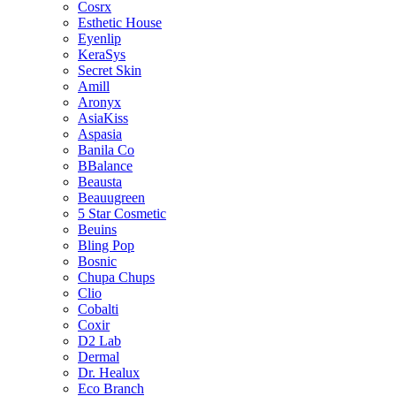
Cosrx
Esthetic House
Eyenlip
KeraSys
Secret Skin
Amill
Aronyx
AsiaKiss
Aspasia
Banila Co
BBalance
Beausta
Beauugreen
5 Star Cosmetic
Beuins
Bling Pop
Bosnic
Chupa Chups
Clio
Cobalti
Coxir
D2 Lab
Dermal
Dr. Healux
Eco Branch