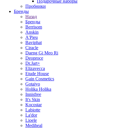
Подарочные наборы
Пробники
Бренды
Назад
Бренды
Berrisom
Anskin
A'Pieu
Baviphat
Ciracle
Daeng Gi Meo Ri
Deoproce
Dr.Jart+
Elizavecca
Etude House
Gain Cosmetics
Gotaiyo
Holika Holika
Innisfree
It's Skin
Kocostar
Labiotte
La'dor
Lioele
Mediheal