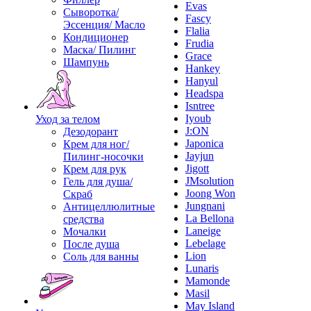
Evas
Сыворотка/
Fascy
Эссенция/ Масло
Flalia
Кондиционер
Frudia
Маска/ Пилинг
Grace
Шампунь
Hankey
Hanyul
Headspa
Isntree
Iyoub
Уход за телом
J:ON
Дезодорант
Japonica
Крем для ног/
Jayjun
Пилинг-носочки
Jigott
Крем для рук
JMsolution
Гель для душа/
Joong Won
Скраб
Jungnani
Антицеллюлитные
La Bellona
средства
Laneige
Мочалки
Lebelage
После душа
Lion
Соль для ванны
Lunaris
Mamonde
Masil
May Island