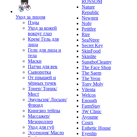
ROSSOM
Nature
Republic
Уход за лицом
Newgen
Пэды
Nohj
Уход за кожей
Petitfee
вокруг глаз
Rire
Крем/ Гель для
SeaNtree
лица
Secret Key
Гели для лица и
SkinFood
тела
Skinlite
Маски
SungboCleamy
Патчи для век
The Face Shop
Сыворотка
The Saem
От прыщей и
The Yeon
чёрных точек
Tony Moly
Тонер/ Тоник/
Vilenta
Мист
Welcos
Эмульсия/ Лосьон/
Enough
Флюид
FarmStay
Кинезио тейпы
3W Clinic
Массажер/
Ayoume
Мезороллер
Cosrx
Уход для губ
Esthetic House
Эссенция/ Масло
Eyenlip