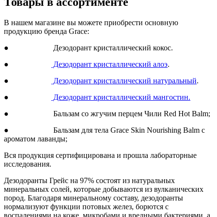
Товары в ассортименте
В нашем магазине вы можете приобрести основную
продукцию бренда Grace:
● Дезодорант кристаллический кокос.
●
Дезодорант кристаллический алоэ
.
●
Дезодорант кристаллический натуральный
.
●
Дезодорант кристаллический мангостин.
● Бальзам со жгучим перцем Чили Red Hot Balm;
● Бальзам для тела Grace Skin Nourishing Balm с
ароматом лаванды;
Вся продукция сертифицирована и прошла лабораторные
исследования.
Дезодоранты Грейс на 97% состоят из натуральных
минеральных солей, которые добываются из вулканических
пород. Благодаря минеральному составу, дезодоранты
нормализуют функции потовых желез, борются с
воспалениями на коже, микробами и вредными бактериями, а