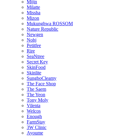
Mijin
Milatte
Missha
Mizon
Mukunghwa ROSSOM
Nature Republic
Newgen
Nohj
Petitfee
Rire
SeaNtree
Secret Key
SkinFood
Skinlite
SungboCleamy
The Face Shop
The Saem
The Yeon
Tony Moly
Vilenta
Welcos
Enough
FarmStay
3W Clinic
Ayoume