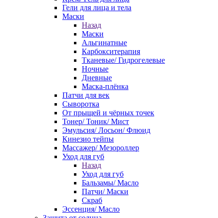
Гели для лица и тела
Маски
Назад
Маски
Альгинатные
Карбокситерапия
Тканевые/ Гидрогелевые
Ночные
Дневные
Маска-плёнка
Патчи для век
Сыворотка
От прыщей и чёрных точек
Тонер/ Тоник/ Мист
Эмульсия/ Лосьон/ Флюид
Кинезио тейпы
Массажер/ Мезороллер
Уход для губ
Назад
Уход для губ
Бальзамы/ Масло
Патчи/ Маски
Скраб
Эссенция/ Масло
Защита от солнца