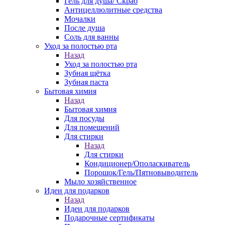
Гель для душа/ Скраб
Антицеллюлитные средства
Мочалки
После душа
Соль для ванны
Уход за полостью рта
Назад
Уход за полостью рта
Зубная щётка
Зубная паста
Бытовая химия
Назад
Бытовая химия
Для посуды
Для помещений
Для стирки
Назад
Для стирки
Кондиционер/Ополаскиватель
Порошок/Гель/Пятновыводитель
Мыло хозяйственное
Идеи для подарков
Назад
Идеи для подарков
Подарочные сертификаты