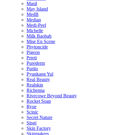
Masil
May Island
MedB
Median
Medi-Peel
Michelle
Milk Baobab
Mise En Scene
Phytoncide
Pigeon
Prreti
Purederm
Purito
Pyunkang Yul
Real Beauty
Realskin
Richenna
Rivecowe Beyond Beauty
Rocket Soap
Ryoe
Scinic
Secret Nature
Singi
Skin Factory
Skinmakers