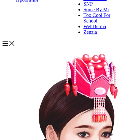
SNP
Some By Mi
Too Cool For
School
WellDerma
Zenzia