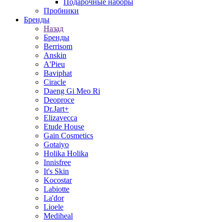
Подарочные наборы
Пробники
Бренды
Назад
Бренды
Berrisom
Anskin
A'Pieu
Baviphat
Ciracle
Daeng Gi Meo Ri
Deoproce
Dr.Jart+
Elizavecca
Etude House
Gain Cosmetics
Gotaiyo
Holika Holika
Innisfree
It's Skin
Kocostar
Labiotte
La'dor
Lioele
Mediheal