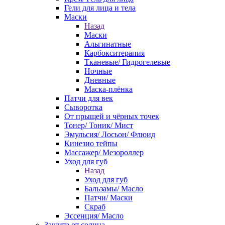
Гели для лица и тела
Маски
Назад
Маски
Альгинатные
Карбокситерапия
Тканевые/ Гидрогелевые
Ночные
Дневные
Маска-плёнка
Патчи для век
Сыворотка
От прыщей и чёрных точек
Тонер/ Тоник/ Мист
Эмульсия/ Лосьон/ Флюид
Кинезио тейпы
Массажер/ Мезороллер
Уход для губ
Назад
Уход для губ
Бальзамы/ Масло
Патчи/ Маски
Скраб
Эссенция/ Масло
Защита от солнца