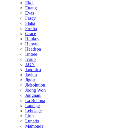
Ekel
Ettang
Evas
Fascy
Flalia
Frudia
Grace
Hankey
Hanyul
Headspa
Isntree
Iyoub
J:ON
Japonica
Jayjun
Jigott
JMsolution
Joong Won
Jungnani
La Bellona
Laneige
Lebelage
Lion
Lunaris
Mamonde