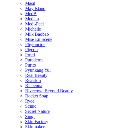
Masil
May Island
MedB
Median
Medi-Peel
Michelle
Milk Baobab
Mise En Scene
Phytoncide
Pigeon
Prreti
Purederm
Purito
Pyunkang Yul
Real Beauty
Realskin
Richenna
Rivecowe Beyond Beauty
Rocket Soap
Ryoe
Scinic
Secret Nature
Singi
Skin Factory
Skinmakers