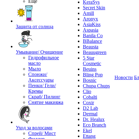
Ещё
KeraSys
Secret Skin
Amill
Aronyx
AsiaKiss
Защита от солнца
Aspasia
Banila Co
BBalance
Beausta
Умывание/ Очищение
Beauugreen
Гидрофильное
5 Star
масло
Cosmetic
Мыло
Beuins
Спонжи/
Bling Pop
Новости
Бл
Аксессуары
Bosnic
Пенки/ Гели/
Chupa Chups
Кремы
Clio
Скраб/ Пилинг
Cobalti
Снятие макияжа
Coxir
D2 Lab
Dermal
Dr. Healux
Eco Branch
Уход за волосами
Ekel
Спрей/ Мист
Ettang
Филлер