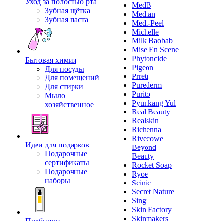
Уход за полостью рта
MedB
Зубная щётка
Median
Зубная паста
Medi-Peel
Michelle
Milk Baobab
Mise En Scene
Phytoncide
Бытовая химия
Pigeon
Для посуды
Prreti
Для помещений
Purederm
Для стирки
Purito
Мыло
Pyunkang Yul
хозяйственное
Real Beauty
Realskin
Richenna
Rivecowe
Идеи для подарков
Beyond
Подарочные
Beauty
сертификаты
Rocket Soap
Подарочные
Ryoe
наборы
Scinic
Secret Nature
Singi
Skin Factory
Skinmakers
Пробники