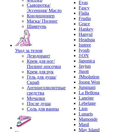
Evas
Сыворотка/
Fascy
Эссенция/ Масло
Flalia
Кондиционер
Frudia
Маска/ Пилинг
Grace
Шампунь
Hankey
Hanyul
Headspa
Isntree
Iyoub
Уход за телом
J:ON
Дезодорант
Japonica
Крем для ног/
Jayjun
Пилинг-носочки
Jigott
Крем для рук
JMsolution
Гель для душа/
Joong Won
Скраб
Jungnani
Антицеллюлитные
La Bellona
средства
Laneige
Мочалки
Lebelage
После душа
Lion
Соль для ванны
Lunaris
Mamonde
Masil
May Island