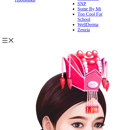
SNP
Some By Mi
Too Cool For
School
WellDerma
Zenzia