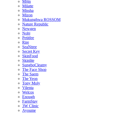
Mijin
Milatte
Missha
Mizon
Mukunghwa ROSSOM
Nature Republic
Newgen
Nohj
Petitfee
Rire
SeaNtree
Secret Key
SkinFood
Skinlite
SungboCleamy
The Face Shop
The Saem
The Yeon
Tony Moly
Vilenta
Welcos
Enough
FarmStay
3W Clinic
Ayoume