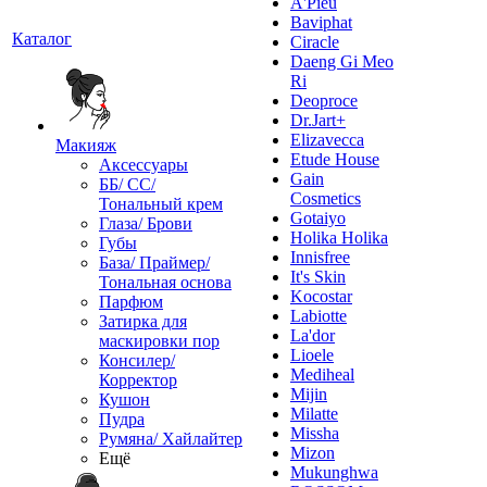
A'Pieu
Baviphat
Каталог
Ciracle
Daeng Gi Meo
Ri
Deoproce
Dr.Jart+
Elizavecca
Макияж
Etude House
Аксессуары
Gain
ББ/ СС/
Cosmetics
Тональный крем
Gotaiyo
Глаза/ Брови
Holika Holika
Губы
Innisfree
База/ Праймер/
It's Skin
Тональная основа
Kocostar
Парфюм
Labiotte
Затирка для
La'dor
маскировки пор
Lioele
Консилер/
Mediheal
Корректор
Mijin
Кушон
Milatte
Пудра
Missha
Румяна/ Хайлайтер
Mizon
Ещё
Mukunghwa