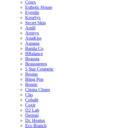
Cosrx
Esthetic House
Eyenlip
KeraSys
Secret Skin
Amill
Aronyx
AsiaKiss
Aspasia
Banila Co
BBalance
Beausta
Beauugreen
5 Star Cosmetic
Beuins
Bling Pop
Bosnic
Chupa Chups
Clio
Cobalti
Coxir
D2 Lab
Dermal
Dr. Healux
Eco Branch