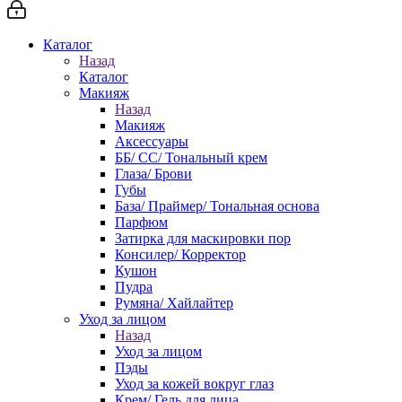
Каталог
Назад
Каталог
Макияж
Назад
Макияж
Аксессуары
ББ/ СС/ Тональный крем
Глаза/ Брови
Губы
База/ Праймер/ Тональная основа
Парфюм
Затирка для маскировки пор
Консилер/ Корректор
Кушон
Пудра
Румяна/ Хайлайтер
Уход за лицом
Назад
Уход за лицом
Пэды
Уход за кожей вокруг глаз
Крем/ Гель для лица