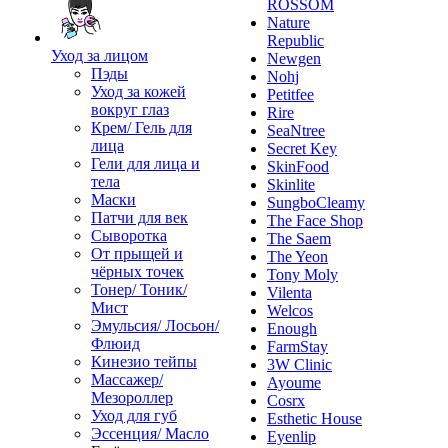
ROSSOM
Nature
Republic
Уход за лицом
Newgen
Пэды
Nohj
Уход за кожей
Petitfee
вокруг глаз
Rire
Крем/ Гель для
SeaNtree
лица
Secret Key
Гели для лица и
SkinFood
тела
Skinlite
Маски
SungboCleamy
Патчи для век
The Face Shop
Сыворотка
The Saem
От прыщей и
The Yeon
чёрных точек
Tony Moly
Тонер/ Тоник/
Vilenta
Мист
Welcos
Эмульсия/ Лосьон/
Enough
Флюид
FarmStay
Кинезио тейпы
3W Clinic
Массажер/
Ayoume
Мезороллер
Cosrx
Уход для губ
Esthetic House
Эссенция/ Масло
Eyenlip