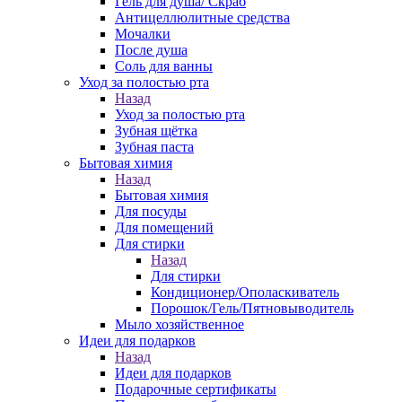
Гель для душа/ Скраб
Антицеллюлитные средства
Мочалки
После душа
Соль для ванны
Уход за полостью рта
Назад
Уход за полостью рта
Зубная щётка
Зубная паста
Бытовая химия
Назад
Бытовая химия
Для посуды
Для помещений
Для стирки
Назад
Для стирки
Кондиционер/Ополаскиватель
Порошок/Гель/Пятновыводитель
Мыло хозяйственное
Идеи для подарков
Назад
Идеи для подарков
Подарочные сертификаты